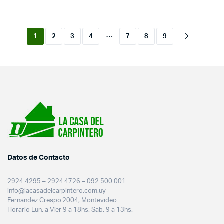
…
1
2
3
4
7
8
9
Datos de Contacto
2924 4295 – 2924 4726 – 092 500 001
info@lacasadelcarpintero.com.uy
Fernandez Crespo 2004, Montevideo
Horario Lun. a Vier 9 a 18hs. Sab. 9 a 13hs.