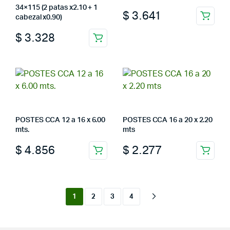
34×115 (2 patas x2.10 + 1
$
3.641
cabezal x0.90)
$
3.328
POSTES CCA 12 a 16 x 6.00
POSTES CCA 16 a 20 x 2.20
mts.
mts
$
4.856
$
2.277
1
2
3
4