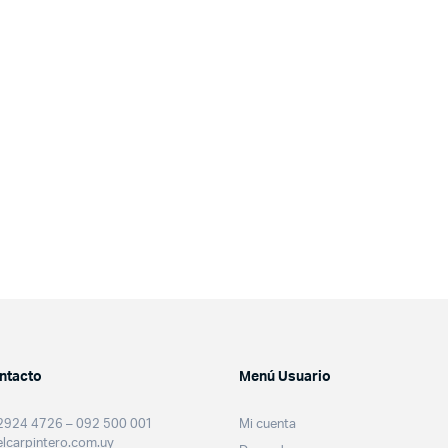
ntacto
Menú Usuario
2924 4726 – 092 500 001
Mi cuenta
lcarpintero.com.uy