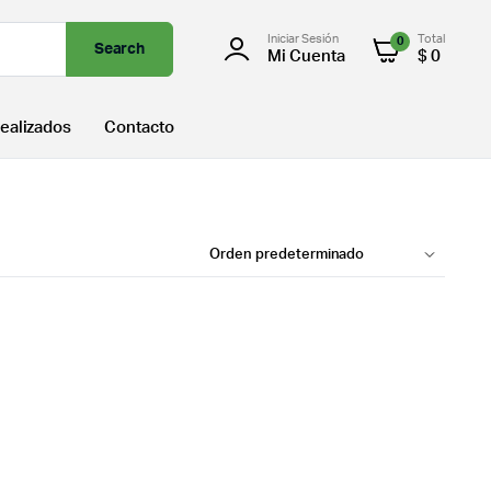
Iniciar Sesión
Total
0
Search
Mi Cuenta
$
0
ealizados
Contacto