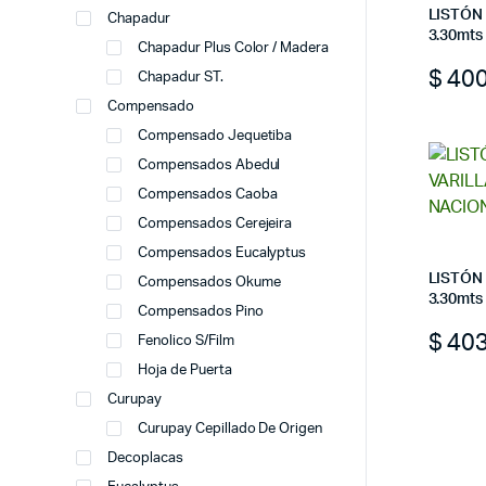
LISTÓN
Chapadur
3.30mt
Chapadur Plus Color / Madera
$
40
Chapadur ST.
Compensado
Compensado Jequetiba
Compensados Abedul
Compensados Caoba
Compensados Cerejeira
Compensados Eucalyptus
LISTÓN
Compensados Okume
3.30mt
Compensados Pino
$
40
Fenolico S/Film
Hoja de Puerta
Curupay
Curupay Cepillado De Origen
Decoplacas