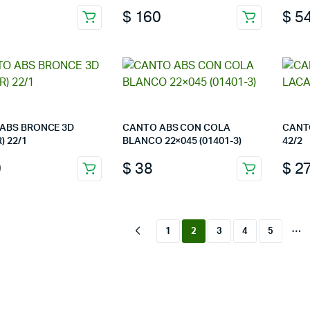
$
160
$
5
ABS BRONCE 3D
CANTO ABS CON COLA
CANT
) 22/1
BLANCO 22×045 (01401-3)
42/2
9
$
38
$
27
…
1
2
3
4
5