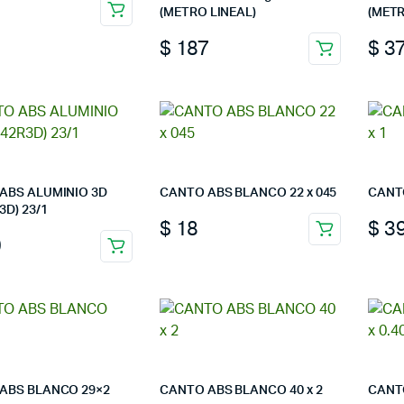
8
(METRO LINEAL)
(METR
$
187
$
3
ABS ALUMINIO 3D
CANTO ABS BLANCO 22 x 045
CANTO
3D) 23/1
$
18
$
3
9
ABS BLANCO 29×2
CANTO ABS BLANCO 40 x 2
CANTO