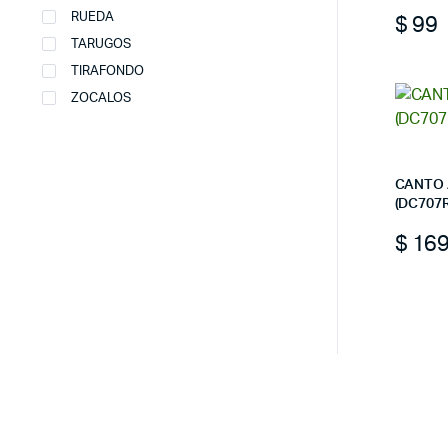
$
99
RUEDA
TARUGOS
TIRAFONDO
ZOCALOS
CANTO 
(DC707R
$
16