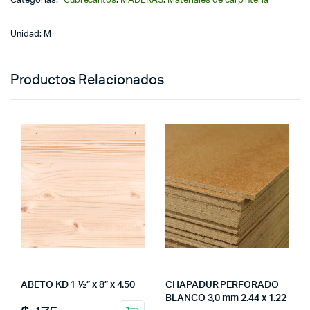
Categorías:
Cubrecantos
,
MADERAS
,
Materiales de carpinteria
Unidad: M
Productos Relacionados
ABETO KD 1 ½” x 8” x 4.50
CHAPADUR PERFORADO
BLANCO 3,0 mm 2.44 x 1.22