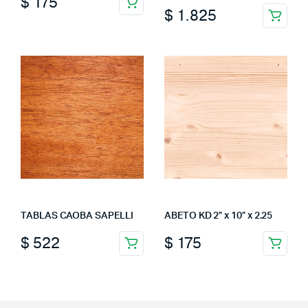
$
175
$
1.825
TABLAS CAOBA SAPELLI
ABETO KD 2” x 10” x 2.25
$
522
$
175