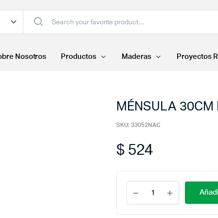
obre Nosotros
Productos
Maderas
Proyectos R
MÉNSULA 30CM 
SKU:
33052NAC
$
524
MÉNSULA
Añadi
30CM
PINO
NACIONAL