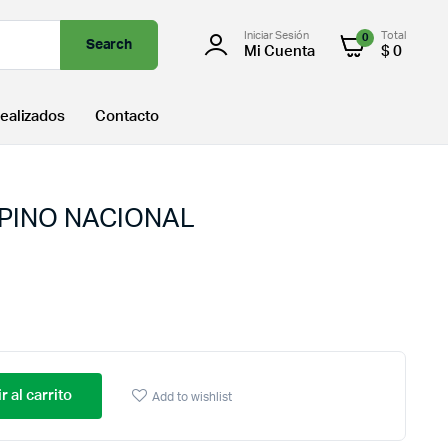
Iniciar Sesión
Total
0
Search
Mi Cuenta
$
0
ealizados
Contacto
PINO NACIONAL
r al carrito
Add to wishlist