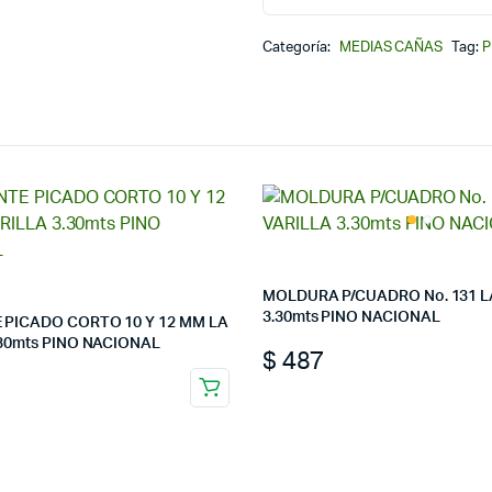
LA
VARILLA
Categoría:
MEDIAS CAÑAS
Tag:
P
3.30mts
No.
101-
A
PINO
NACIONAL
cantidad
MOLDURA P/CUADRO No. 131 L
3.30mts PINO NACIONAL
PICADO CORTO 10 Y 12 MM LA
.30mts PINO NACIONAL
$
487