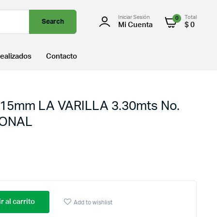
Iniciar Sesión
Total
0
Search
Mi Cuenta
$
0
ealizados
Contacto
15mm LA VARILLA 3.30mts No.
IONAL
r al carrito
Add to wishlist