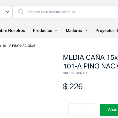
obre Nosotros
Productos
Maderas
Proyectos R
o. 101-A PINO NACIONAL
MEDIA CAÑA 15x
101-A PINO NAC
SKU:
96343NAC
$
226
MEDIA
Añadi
CAÑA
15x15mm