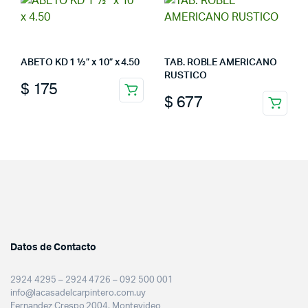
ABETO KD 1 ½” x 10” x 4.50
TAB. ROBLE AMERICANO
RUSTICO
$
175
$
677
Datos de Contacto
2924 4295 – 2924 4726 – 092 500 001
info@lacasadelcarpintero.com.uy
Fernandez Crespo 2004, Montevideo