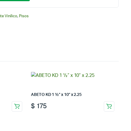
te Vinílico
,
Pisos
ABETO KD 1 ½” x 10” x 2.25
$
175