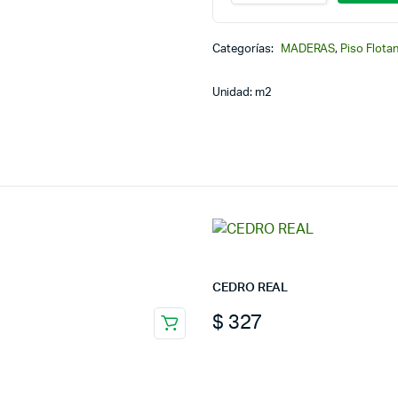
VINILICO
SPC
CLICK
Categorías:
MADERAS
,
Piso Flotan
C/GOMA
(ZT-
1538)
Unidad: m2
ROBLE
3
TONALIDADES
4mm
x
180m
cantidad
CEDRO REAL
$
327