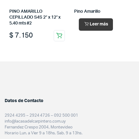
PINO AMARILLO
Pino Amarillo
CEPILLADO S4S 2″ x 12″ x
5.40 mts #2
Leer más
$
7.150
Datos de Contacto
2924 4295 – 2924 4726 – 092 500 001
info@lacasadelcarpintero.com.uy
Fernandez Crespo 2004, Montevideo
Horario Lun. a Vier 9 a 18hs. Sab. 9 a 13hs.