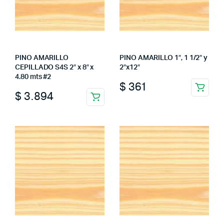
PINO AMARILLO
PINO AMARILLO 1″, 1 1/2″ y
CEPILLADO S4S 2″ x 8″ x
2″x12″
4.80 mts #2
$
361
$
3.894