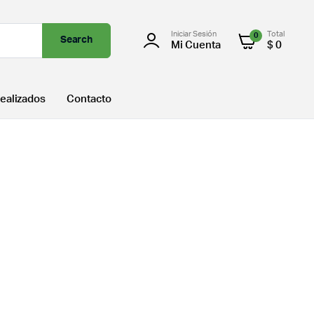
Iniciar Sesión
Total
0
Search
Mi Cuenta
$
0
ealizados
Contacto