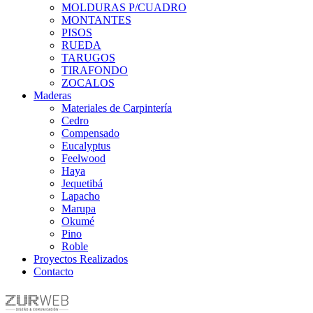
MOLDURAS P/CUADRO
MONTANTES
PISOS
RUEDA
TARUGOS
TIRAFONDO
ZOCALOS
Maderas
Materiales de Carpintería
Cedro
Compensado
Eucalyptus
Feelwood
Haya
Jequetibá
Lapacho
Marupa
Okumé
Pino
Roble
Proyectos Realizados
Contacto