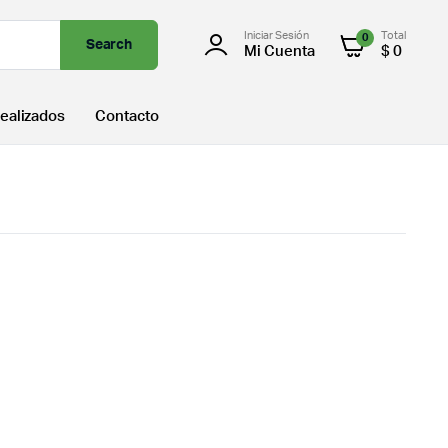
Iniciar Sesión
Total
0
Search
Mi Cuenta
$
0
ealizados
Contacto