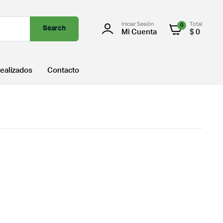
Iniciar Sesión
Total
0
Search
Mi Cuenta
$
0
ealizados
Contacto