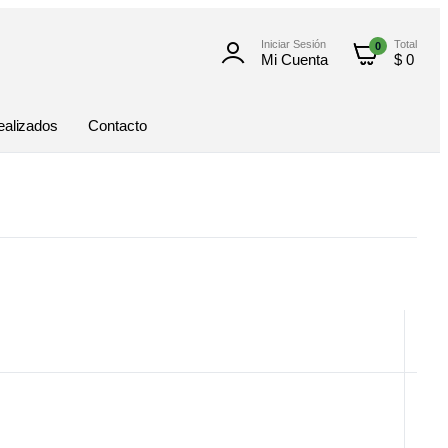
Iniciar Sesión
Total
0
Mi Cuenta
$
0
ealizados
Contacto