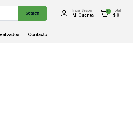
Iniciar Sesión
Total
0
Search
Mi Cuenta
$
0
ealizados
Contacto