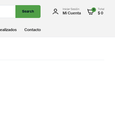
Iniciar Sesión
Total
0
Search
Mi Cuenta
$
0
ealizados
Contacto